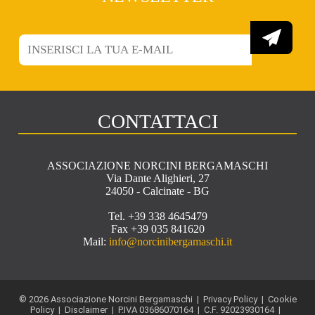
CONTATTACI
ASSOCIAZIONE NORCINI BERGAMASCHI
Via Dante Alighieri, 27
24050 - Calcinate - BG
Tel. +39 338 4645479
Fax +39 035 841620
Mail:
info@norcinibergamaschi.it
© 2026 Associazione Norcini Bergamaschi |
Privacy Policy
|
Cookie
Policy
|
Disclaimer
| P.IVA 03686070164 | C.F. 92023930164 |