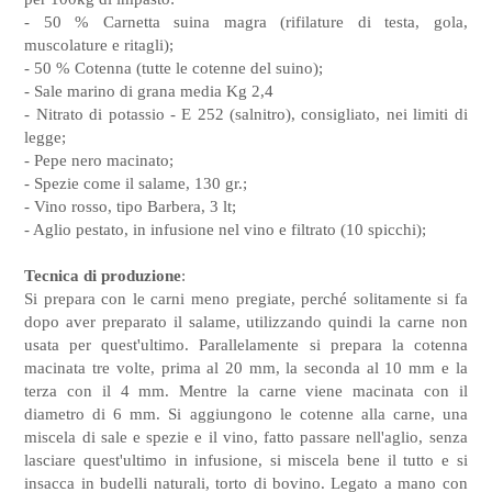
- 50 % Carnetta suina magra (rifilature di testa, gola,
muscolature e ritagli);
- 50 % Cotenna (tutte le cotenne del suino);
- Sale marino di grana media Kg 2,4
- Nitrato di potassio - E 252 (salnitro), consigliato, nei limiti di
legge;
- Pepe nero macinato;
- Spezie come il salame, 130 gr.;
- Vino rosso, tipo Barbera, 3 lt;
- Aglio pestato, in infusione nel vino e filtrato (10 spicchi);
Tecnica di produzione
:
Si prepara con le carni meno pregiate, perché solitamente si fa
dopo aver preparato il salame, utilizzando quindi la carne non
usata per quest'ultimo. Parallelamente si prepara la cotenna
macinata tre volte, prima al 20 mm, la seconda al 10 mm e la
terza con il 4 mm. Mentre la carne viene macinata con il
diametro di 6 mm. Si aggiungono le cotenne alla carne, una
miscela di sale e spezie e il vino, fatto passare nell'aglio, senza
lasciare quest'ultimo in infusione, si miscela bene il tutto e si
insacca in budelli naturali, torto di bovino. Legato a mano con