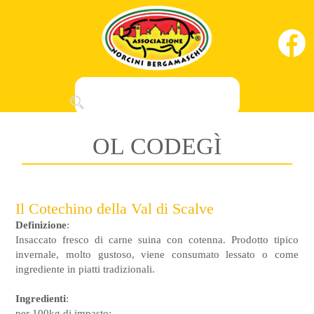
OL CODEGÌ
Il Cotechino della Val di Scalve
Definizione
:
Insaccato fresco di carne suina con cotenna. Prodotto tipico
invernale, molto gustoso, viene consumato lessato o come
ingrediente in piatti tradizionali.
Ingredienti
:
per 100kg di impasto: